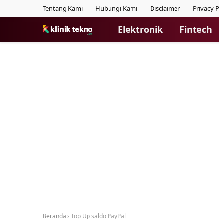
Tentang Kami
Hubungi Kami
Disclaimer
Privacy P
Elektronik
Fintech
Beranda
›
Top Up saldo PayPal