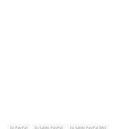
Isi PayPal
Isi Saldo PayPal
Isi Saldo PayPal BNI