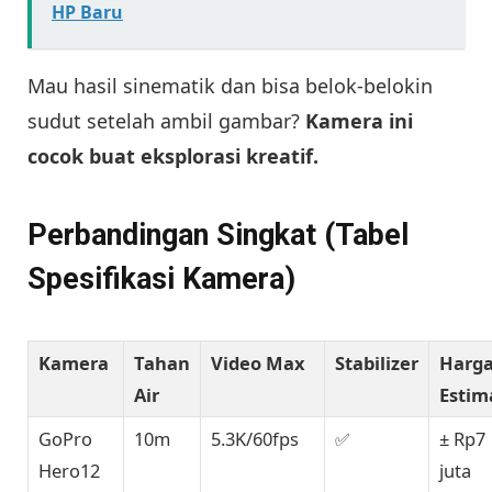
HP Baru
Mau hasil sinematik dan bisa belok-belokin
sudut setelah ambil gambar?
Kamera ini
cocok buat eksplorasi kreatif.
Perbandingan Singkat (Tabel
Spesifikasi Kamera)
Kamera
Tahan
Video Max
Stabilizer
Harg
Air
Estim
GoPro
10m
5.3K/60fps
✅
± Rp7
Hero12
juta