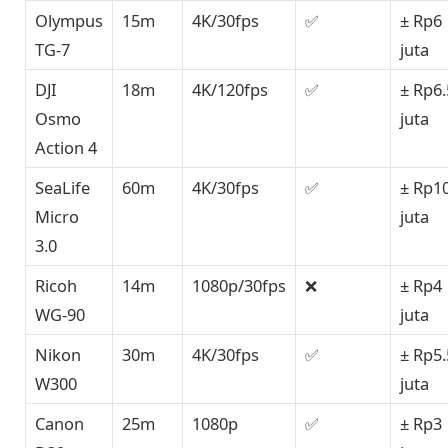
Olympus
15m
4K/30fps
✅
± Rp6
TG-7
juta
DJI
18m
4K/120fps
✅
± Rp6.
Osmo
juta
Action 4
SeaLife
60m
4K/30fps
✅
± Rp1
Micro
juta
3.0
Ricoh
14m
1080p/30fps
❌
± Rp4
WG-90
juta
Nikon
30m
4K/30fps
✅
± Rp5.
W300
juta
Canon
25m
1080p
✅
± Rp3