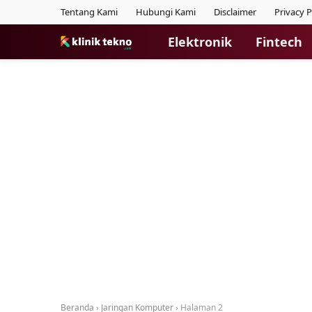
Tentang Kami
Hubungi Kami
Disclaimer
Privacy P
Elektronik
Fintech
Beranda
›
Jaringan Komputer
›
Halaman 2