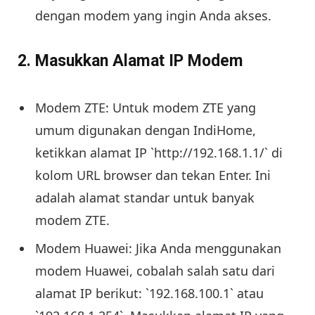
dengan modem yang ingin Anda akses.
2. Masukkan Alamat IP Modem
Modem ZTE: Untuk modem ZTE yang
umum digunakan dengan IndiHome,
ketikkan alamat IP `http://192.168.1.1/` di
kolom URL browser dan tekan Enter. Ini
adalah alamat standar untuk banyak
modem ZTE.
Modem Huawei: Jika Anda menggunakan
modem Huawei, cobalah salah satu dari
alamat IP berikut: `192.168.100.1` atau