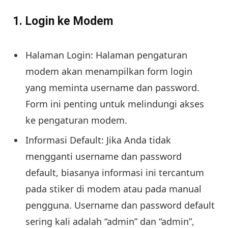
1. Login ke Modem
Halaman Login: Halaman pengaturan
modem akan menampilkan form login
yang meminta username dan password.
Form ini penting untuk melindungi akses
ke pengaturan modem.
Informasi Default: Jika Anda tidak
mengganti username dan password
default, biasanya informasi ini tercantum
pada stiker di modem atau pada manual
pengguna. Username dan password default
sering kali adalah “admin” dan “admin”,