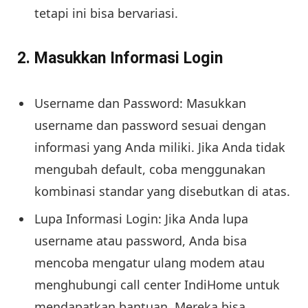
tetapi ini bisa bervariasi.
2. Masukkan Informasi Login
Username dan Password: Masukkan
username dan password sesuai dengan
informasi yang Anda miliki. Jika Anda tidak
mengubah default, coba menggunakan
kombinasi standar yang disebutkan di atas.
Lupa Informasi Login: Jika Anda lupa
username atau password, Anda bisa
mencoba mengatur ulang modem atau
menghubungi call center IndiHome untuk
mendapatkan bantuan. Mereka bisa