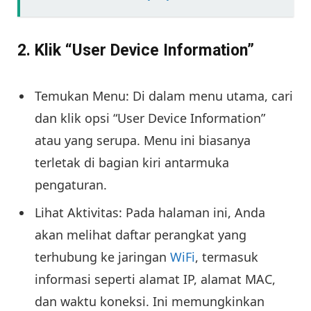
2. Klik “User Device Information”
Temukan Menu: Di dalam menu utama, cari
dan klik opsi “User Device Information”
atau yang serupa. Menu ini biasanya
terletak di bagian kiri antarmuka
pengaturan.
Lihat Aktivitas: Pada halaman ini, Anda
akan melihat daftar perangkat yang
terhubung ke jaringan
WiFi
, termasuk
informasi seperti alamat IP, alamat MAC,
dan waktu koneksi. Ini memungkinkan