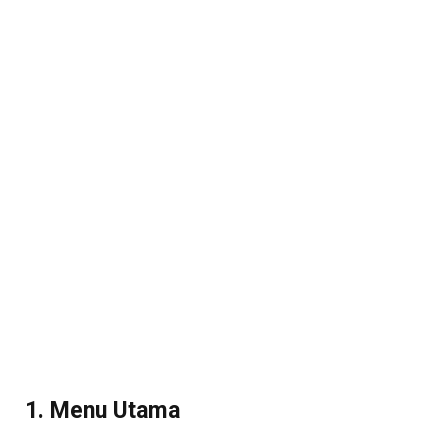
1. Menu Utama