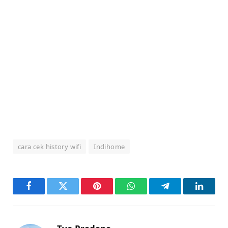
cara cek history wifi
Indihome
Facebook
Twitter
Pinterest
WhatsApp
Telegram
LinkedI