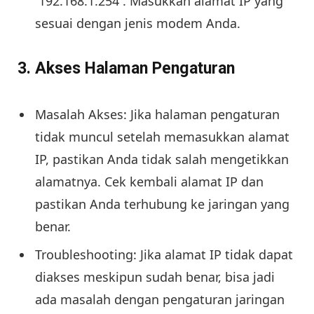
`192.168.1.254`. Masukkan alamat IP yang
sesuai dengan jenis modem Anda.
3. Akses Halaman Pengaturan
Masalah Akses: Jika halaman pengaturan
tidak muncul setelah memasukkan alamat
IP, pastikan Anda tidak salah mengetikkan
alamatnya. Cek kembali alamat IP dan
pastikan Anda terhubung ke jaringan yang
benar.
Troubleshooting: Jika alamat IP tidak dapat
diakses meskipun sudah benar, bisa jadi
ada masalah dengan pengaturan jaringan