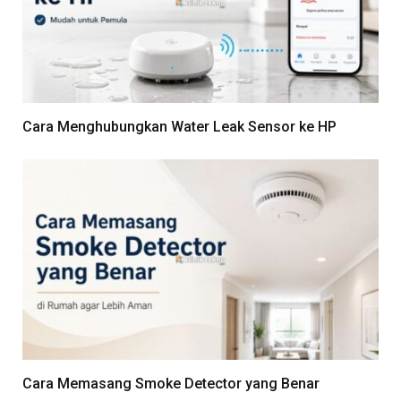
Cara Menghubungkan Water Leak Sensor ke HP
Cara Memasang Smoke Detector yang Benar