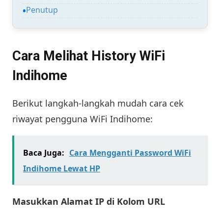
Penutup
Cara Melihat History WiFi
Indihome
Berikut langkah-langkah mudah cara cek
riwayat pengguna WiFi Indihome:
Baca Juga:
Cara Mengganti Password WiFi
Indihome Lewat HP
Masukkan Alamat IP di Kolom URL