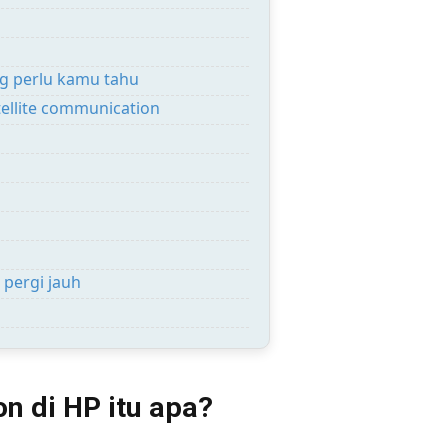
ng perlu kamu tahu
tellite communication
 pergi jauh
on di HP itu apa?