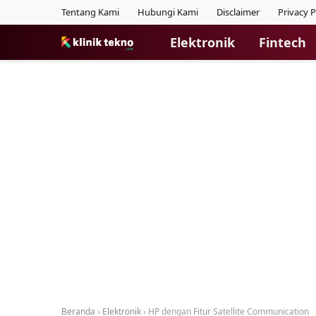
Tentang Kami
Hubungi Kami
Disclaimer
Privacy P
Elektronik
Fintech
Beranda
›
Elektronik
›
HP dengan Fitur Satellite Communication