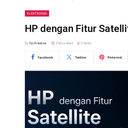
ELEKTRONIK
HP dengan Fitur Satel
By
Tyo Pradana
5 Mins Read
9
Views
Facebook
Twitter
Pinterest