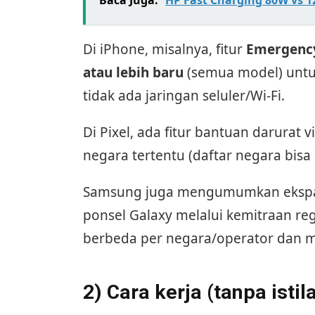
Baca Juga:
HP Fast Charging 80W vs 
Di iPhone, misalnya, fitur
Emergency 
atau lebih baru
(semua model) untu
tidak ada jaringan seluler/Wi-Fi.
Di Pixel, ada fitur bantuan darurat v
negara tertentu (daftar negara bisa
Samsung juga mengumumkan ekspan
ponsel Galaxy melalui kemitraan re
berbeda per negara/operator dan m
2) Cara kerja (tanpa istil