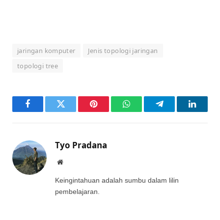
jaringan komputer
Jenis topologi jaringan
topologi tree
Facebook
Twitter
Pinterest
WhatsApp
Telegram
LinkedI
Tyo Pradana
Website
Keingintahuan adalah sumbu dalam lilin
pembelajaran.