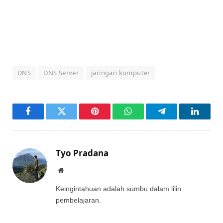
DNS
DNS Server
jaringan komputer
Facebook
Twitter
Pinterest
WhatsApp
Telegram
LinkedI
Tyo Pradana
Website
Keingintahuan adalah sumbu dalam lilin
pembelajaran.