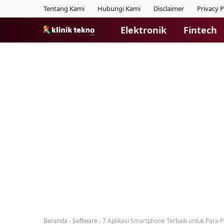
Tentang Kami
Hubungi Kami
Disclaimer
Privacy P
Elektronik
Fintech
Beranda
›
Software
›
7 Aplikasi Smartphone Terbaik untuk Para 