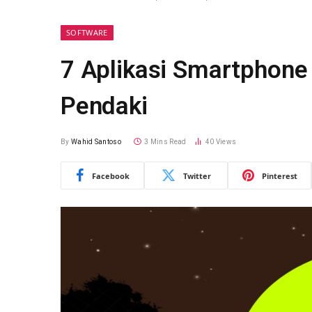
SOFTWARE
7 Aplikasi Smartphone 
Pendaki
By
Wahid Santoso
3 Mins Read
40
Views
Facebook
Twitter
Pinterest