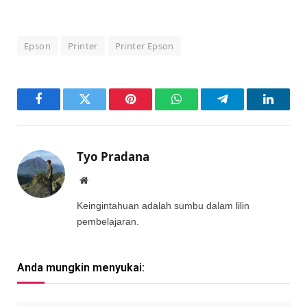
Epson
Printer
Printer Epson
Facebook
Twitter
Pinterest
WhatsApp
Telegram
LinkedI
Tyo Pradana
Website
Keingintahuan adalah sumbu dalam lilin
pembelajaran.
Anda mungkin menyukai: