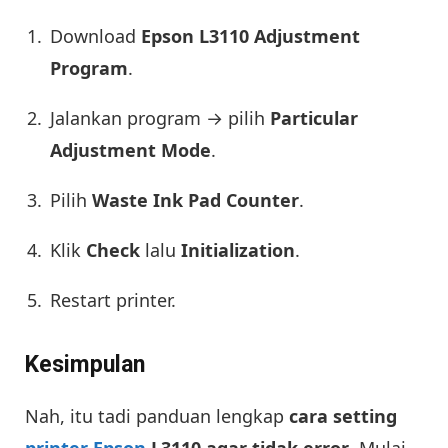
Download
Epson L3110 Adjustment
Program
.
Jalankan program → pilih
Particular
Adjustment Mode
.
Pilih
Waste Ink Pad Counter
.
Klik
Check
lalu
Initialization
.
Restart printer.
Kesimpulan
Nah, itu tadi panduan lengkap
cara setting
printer Epson
L3110 agar tidak error
. Mulai