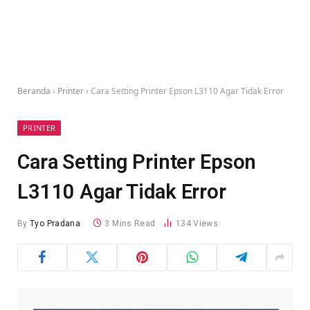
Beranda
›
Printer
›
Cara Setting Printer Epson L3110 Agar Tidak Error
PRINTER
Cara Setting Printer Epson
L3110 Agar Tidak Error
By
Tyo Pradana
3 Mins Read
134
Views