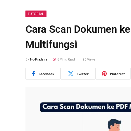
TUTORIAL
Cara Scan Dokumen ke
Multifungsi
By
Tyo Pradana
6 Mins Read
96
Views
Facebook
Twitter
Pinterest