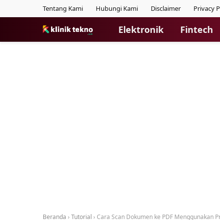
Tentang Kami
Hubungi Kami
Disclaimer
Privacy P
Elektronik
Fintech
Beranda
›
Tutorial
›
Cara Scan Dokumen ke PDF Menggunakan Pri