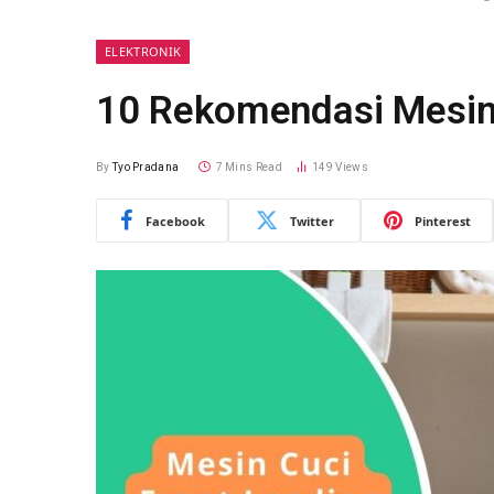
ELEKTRONIK
10 Rekomendasi Mesin 
By
Tyo Pradana
7 Mins Read
149
Views
Facebook
Twitter
Pinterest