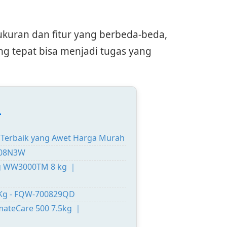
kuran dan fitur yang berbeda-beda,
ng tepat bisa menjadi tugas yang
:
 Terbaik yang Awet Harga Murah
208N3W
ng WW3000TM 8 kg ｜
 Kg - FQW-700829QD
imateCare 500 7.5kg ｜