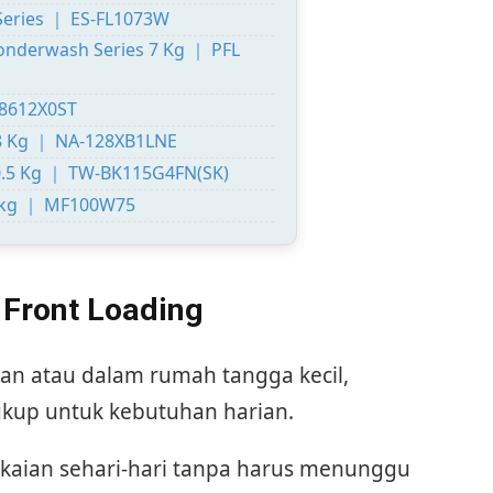
Series ｜ ES-FL1073W
Wonderwash Series 7 Kg ｜ PFL
 8612X0ST
 8 Kg ｜ NA-128XB1LNE
10.5 Kg ｜ TW-BK115G4FN(SK)
,5 kg ｜ MF100W75
 Front Loading
gan atau dalam rumah tangga kecil,
cukup untuk kebutuhan harian.
pakaian sehari-hari tanpa harus menunggu