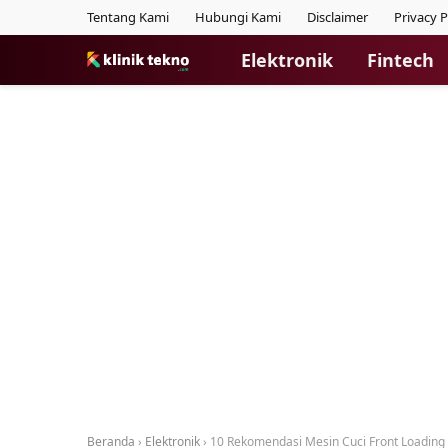
Tentang Kami
Hubungi Kami
Disclaimer
Privacy P
Elektronik
Fintech
Beranda
›
Elektronik
›
10 Rekomendasi Mesin Cuci Front Loading