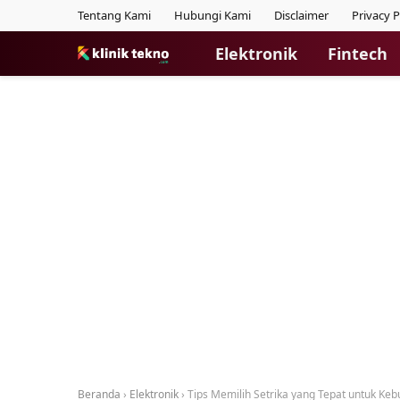
Tentang Kami
Hubungi Kami
Disclaimer
Privacy P
Elektronik
Fintech
Beranda
›
Elektronik
›
Tips Memilih Setrika yang Tepat untuk K