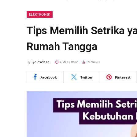
ELEKTRONIK
Tips Memilih Setrika 
Rumah Tangga
By
Tyo Pradana
4 Mins Read
39
Views
Facebook
Twitter
Pinterest