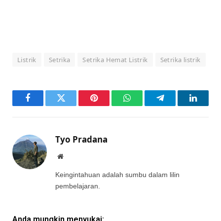
Listrik
Setrika
Setrika Hemat Listrik
Setrika listrik
Facebook
Twitter
Pinterest
WhatsApp
Telegram
LinkedI
Tyo Pradana
Website
Keingintahuan adalah sumbu dalam lilin
pembelajaran.
Anda mungkin menyukai: