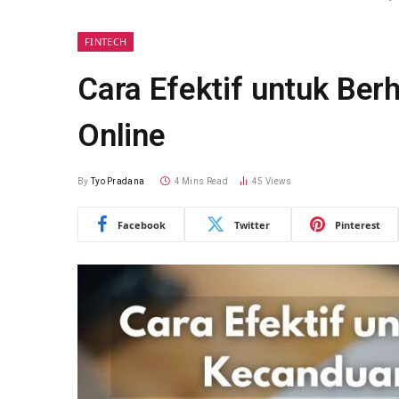
FINTECH
Cara Efektif untuk Ber
Online
By
Tyo Pradana
4 Mins Read
45
Views
Facebook
Twitter
Pinterest