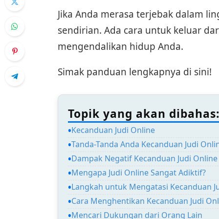
Jika Anda merasa terjebak dalam lin
sendirian. Ada cara untuk keluar da
mengendalikan hidup Anda.
Simak panduan lengkapnya di sini!
Topik yang akan dibahas
Kecanduan Judi Online
Tanda-Tanda Anda Kecanduan Judi Onli
Dampak Negatif Kecanduan Judi Online
Mengapa Judi Online Sangat Adiktif?
Langkah untuk Mengatasi Kecanduan Ju
Cara Menghentikan Kecanduan Judi Onl
Mencari Dukungan dari Orang Lain