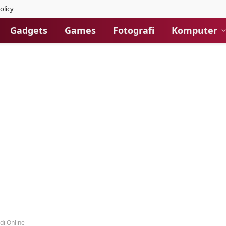
olicy
Gadgets
Games
Fotografi
Komputer
di Online