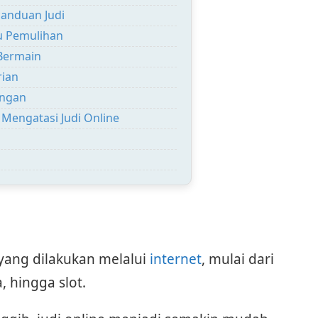
canduan Judi
u Pemulihan
 Bermain
rian
ungan
Mengatasi Judi Online
n yang dilakukan melalui
internet
, mulai dari
 hingga slot.