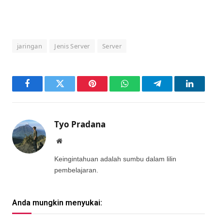
jaringan
Jenis Server
Server
Facebook
Twitter
Pinterest
WhatsApp
Telegram
LinkedI
Tyo Pradana
Website
Keingintahuan adalah sumbu dalam lilin
pembelajaran.
Anda mungkin menyukai: