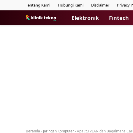
Tentang Kami
Hubungi Kami
Disclaimer
Privacy P
Elektronik
Fintech
Beranda
›
Jaringan Komputer
›
Apa Itu VLAN dan Bagaimana Cara