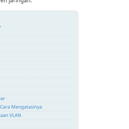
n jaringan.
:
cer
 Cara Mengatasinya
naan VLAN