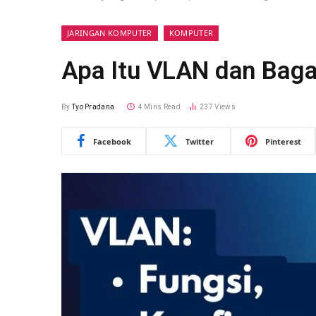
JARINGAN KOMPUTER
KOMPUTER
Apa Itu VLAN dan Baga
By
Tyo Pradana
4 Mins Read
237
Views
Facebook
Twitter
Pinterest