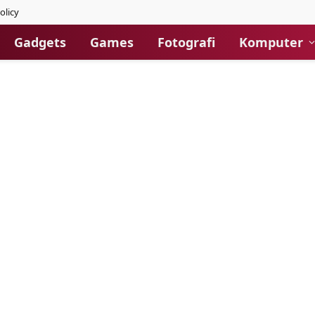
olicy
Gadgets
Games
Fotografi
Komputer