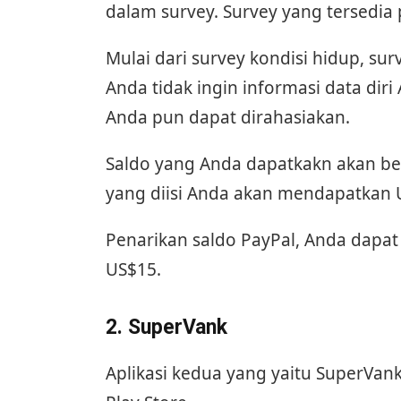
dalam survey. Survey yang tersedia
Mulai dari survey kondisi hidup, sur
Anda tidak ingin informasi data diri
Anda pun dapat dirahasiakan.
Saldo yang Anda dapatkakn akan ber
yang diisi Anda akan mendapatkan 
Penarikan saldo PayPal, Anda dapa
US$15.
2. SuperVank
Aplikasi kedua yang yaitu SuperVank