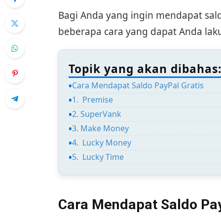
Bagi Anda yang ingin mendapat sald
beberapa cara yang dapat Anda lak
Topik yang akan dibahas
Cara Mendapat Saldo PayPal Gratis
1. Premise
2. SuperVank
3. Make Money
4. Lucky Money
5. Lucky Time
Cara Mendapat Saldo Pay