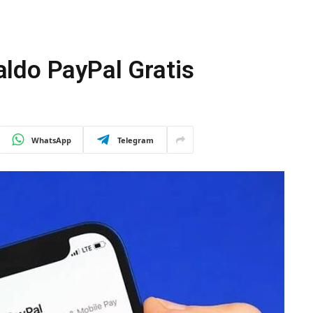
ldo PayPal Gratis
WhatsApp
Telegram