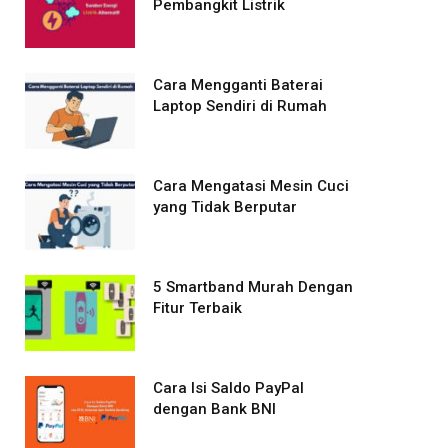
Pembangkit Listrik
Cara Mengganti Baterai
Laptop Sendiri di Rumah
Cara Mengatasi Mesin Cuci
yang Tidak Berputar
5 Smartband Murah Dengan
Fitur Terbaik
Cara Isi Saldo PayPal
dengan Bank BNI