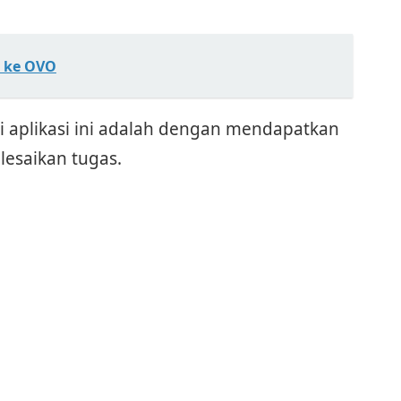
l ke OVO
i aplikasi ini adalah dengan mendapatkan
esaikan tugas.