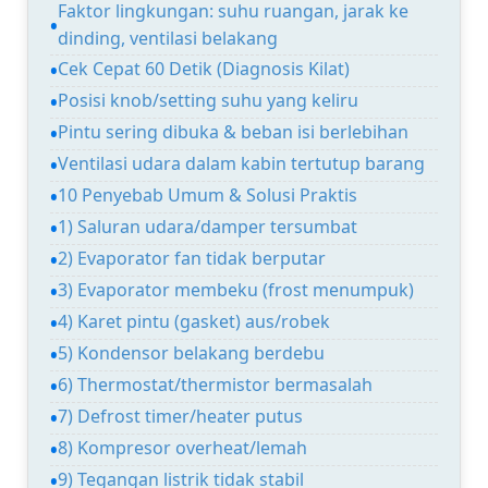
Faktor lingkungan: suhu ruangan, jarak ke
dinding, ventilasi belakang
Cek Cepat 60 Detik (Diagnosis Kilat)
Posisi knob/setting suhu yang keliru
Pintu sering dibuka & beban isi berlebihan
Ventilasi udara dalam kabin tertutup barang
10 Penyebab Umum & Solusi Praktis
1) Saluran udara/damper tersumbat
2) Evaporator fan tidak berputar
3) Evaporator membeku (frost menumpuk)
4) Karet pintu (gasket) aus/robek
5) Kondensor belakang berdebu
6) Thermostat/thermistor bermasalah
7) Defrost timer/heater putus
8) Kompresor overheat/lemah
9) Tegangan listrik tidak stabil