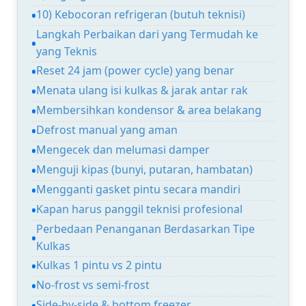
10) Kebocoran refrigeran (butuh teknisi)
Langkah Perbaikan dari yang Termudah ke
yang Teknis
Reset 24 jam (power cycle) yang benar
Menata ulang isi kulkas & jarak antar rak
Membersihkan kondensor & area belakang
Defrost manual yang aman
Mengecek dan melumasi damper
Menguji kipas (bunyi, putaran, hambatan)
Mengganti gasket pintu secara mandiri
Kapan harus panggil teknisi profesional
Perbedaan Penanganan Berdasarkan Tipe
Kulkas
Kulkas 1 pintu vs 2 pintu
No-frost vs semi-frost
Side-by-side & bottom freezer