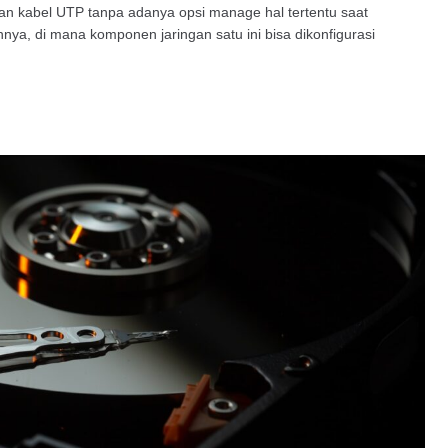
an kabel UTP tanpa adanya opsi manage hal tertentu saat
ya, di mana komponen jaringan satu ini bisa dikonfigurasi