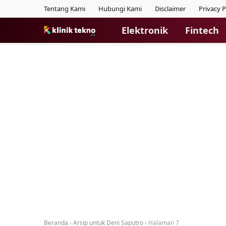
Tentang Kami
Hubungi Kami
Disclaimer
Privacy P
Elektronik
Fintech
Beranda
›
Arsip untuk Deni Saputro
›
Halaman 7