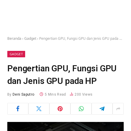
Beranda
›
Gadget
›
Pengertian GPU, Fungsi GPU dan Jenis GPU pada HP
GADGET
Pengertian GPU, Fungsi GPU
dan Jenis GPU pada HP
By
Deni Saputro
5 Mins Read
200
Views