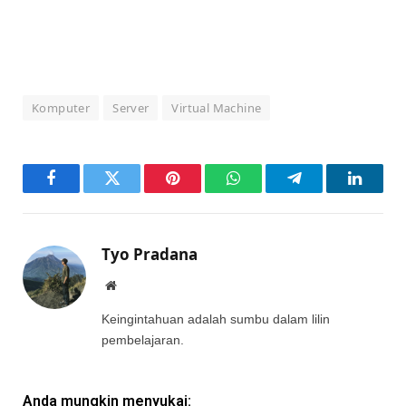
Komputer
Server
Virtual Machine
Facebook
Twitter
Pinterest
WhatsApp
Telegram
LinkedI
Tyo Pradana
Website
Keingintahuan adalah sumbu dalam lilin
pembelajaran.
Anda mungkin menyukai: