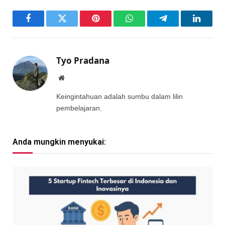
Facebook
Twitter
Pinterest
WhatsApp
Telegram
LinkedI
Tyo Pradana
Website
Keingintahuan adalah sumbu dalam lilin
pembelajaran.
Anda mungkin menyukai: