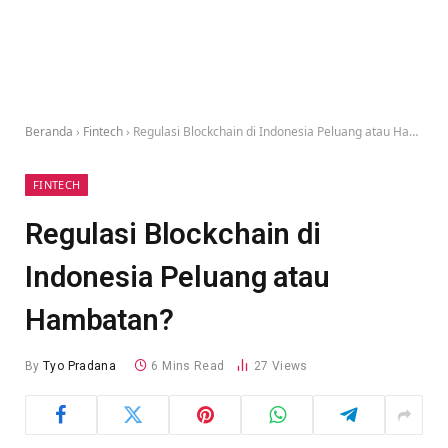
Beranda
›
Fintech
›
Regulasi Blockchain di Indonesia Peluang atau Hambatan?
FINTECH
Regulasi Blockchain di
Indonesia Peluang atau
Hambatan?
By
Tyo Pradana
6 Mins Read
27
Views