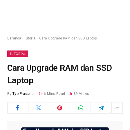
Beranda
›
Tutorial
›
Cara Upgrade RAM dan SSD Laptop
TUTORIAL
Cara Upgrade RAM dan SSD
Laptop
By
Tyo Pradana
6 Mins Read
89
Views