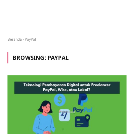
Beranda
›
PayPal
BROWSING:
PAYPAL