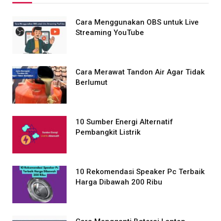
Cara Menggunakan OBS untuk Live
Streaming YouTube
Cara Merawat Tandon Air Agar Tidak
Berlumut
10 Sumber Energi Alternatif
Pembangkit Listrik
10 Rekomendasi Speaker Pc Terbaik
Harga Dibawah 200 Ribu