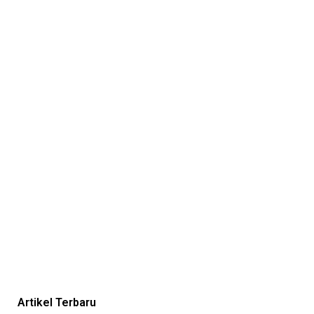
Artikel Terbaru