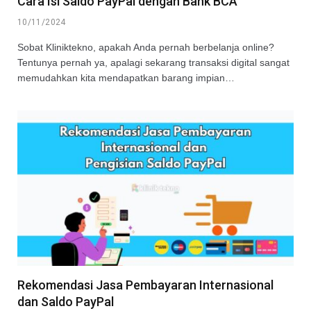
Cara Isi Saldo PayPal dengan Bank BCA
10/11/2024
Sobat Kliniktekno, apakah Anda pernah berbelanja online?
Tentunya pernah ya, apalagi sekarang transaksi digital sangat
memudahkan kita mendapatkan barang impian…
Rekomendasi Jasa Pembayaran Internasional
dan Saldo PayPal