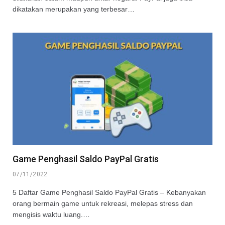
dikatakan merupakan yang terbesar…
Game Penghasil Saldo PayPal Gratis
07/11/2022
5 Daftar Game Penghasil Saldo PayPal Gratis – Kebanyakan
orang bermain game untuk rekreasi, melepas stress dan
mengisis waktu luang.…