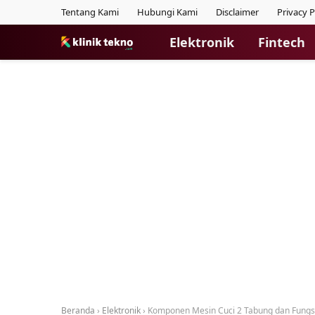
Tentang Kami
Hubungi Kami
Disclaimer
Privacy P
Elektronik
Fintech
Beranda
›
Elektronik
›
Komponen Mesin Cuci 2 Tabung dan Fungs