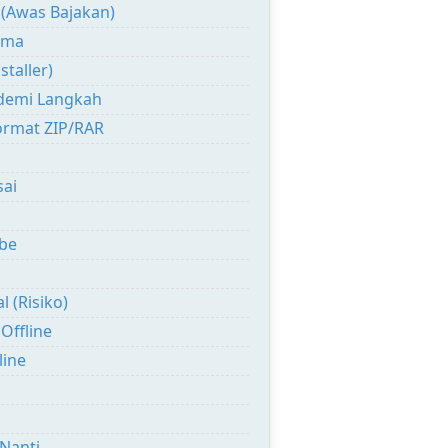
 (Awas Bajakan)
Lama
staller)
 demi Langkah
Format ZIP/RAR
sai
obe
 (Risiko)
Offline
line
 Nanti