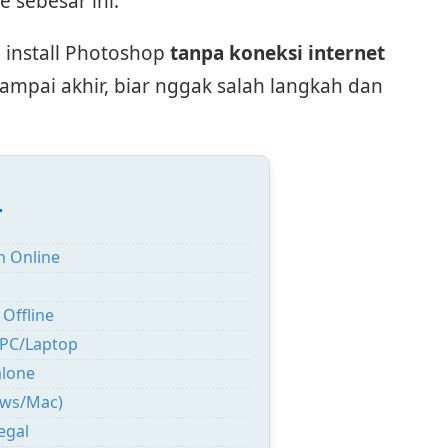
e sebesar ini.
a install Photoshop
tanpa koneksi internet
 sampai akhir, biar nggak salah langkah dan
:
n Online
Offline
 PC/Laptop
alone
ows/Mac)
egal