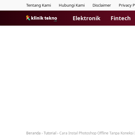
Tentang Kami
Hubungi Kami
Disclaimer
Privacy P
Elektronik
Fintech
Beranda
›
Tutorial
›
Cara Instal Photoshop Offline Tanpa Koneksi 