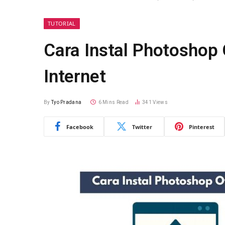
TUTORIAL
Cara Instal Photoshop 
Internet
By
Tyo Pradana
6 Mins Read
341
Views
Facebook
Twitter
Pinterest