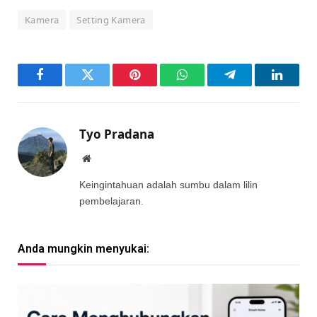
Kamera
Setting Kamera
Facebook
Twitter
Pinterest
WhatsApp
Telegram
LinkedI
Tyo Pradana
Website
Keingintahuan adalah sumbu dalam lilin
pembelajaran.
Anda mungkin menyukai: