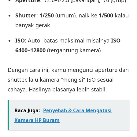
Aperture
: f/2.0–f/2.8 (pasangan), f/4 (grup)
Shutter
:
1/250
(umum), naik ke
1/500
kalau
banyak gerak
ISO
: Auto, batas maksimal misalnya
ISO
6400–12800
(tergantung kamera)
Dengan cara ini, kamu mengunci aperture dan
shutter, lalu kamera “mengisi” ISO sesuai
cahaya. Hasilnya biasanya lebih stabil.
Baca Juga:
Penyebab & Cara Mengatasi
Kamera HP Buram