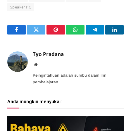
Speaker PC
Facebook
Twitter
Pinterest
WhatsApp
Telegram
LinkedI
Tyo Pradana
Website
Keingintahuan adalah sumbu dalam lilin
pembelajaran.
Anda mungkin menyukai: