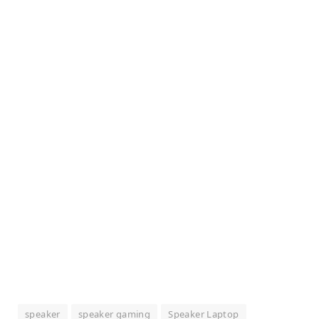
speaker
speaker gaming
Speaker Laptop