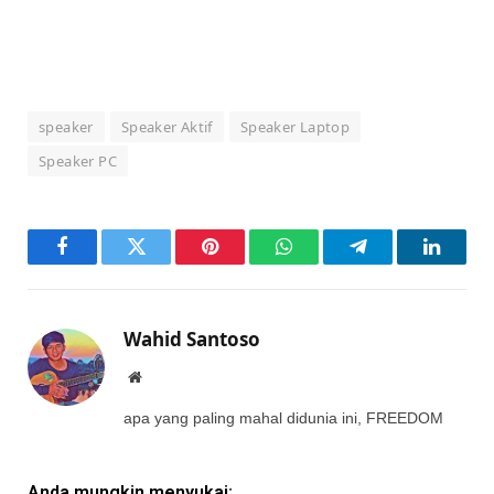
speaker
Speaker Aktif
Speaker Laptop
Speaker PC
Facebook
Twitter
Pinterest
WhatsApp
Telegram
LinkedI
Wahid Santoso
Website
apa yang paling mahal didunia ini, FREEDOM
Anda mungkin menyukai: