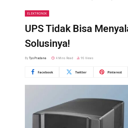
ELEKTRONIK
UPS Tidak Bisa Menyal
Solusinya!
By
Tyo Pradana
4 Mins Read
95
Views
Facebook
Twitter
Pinterest