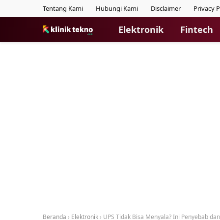
Tentang Kami
Hubungi Kami
Disclaimer
Privacy P
Elektronik
Fintech
Beranda
›
Elektronik
›
UPS Tidak Bisa Menyala? Ini Penyebab dan