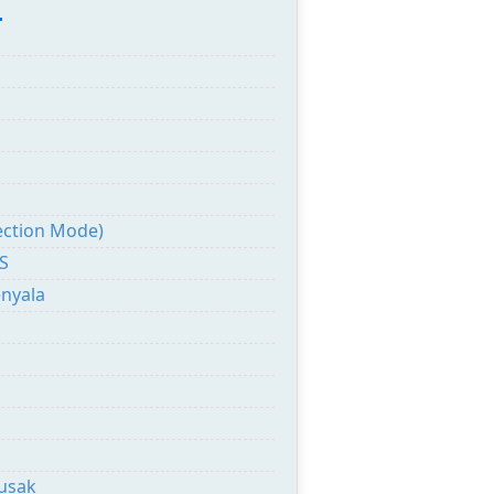
:
ection Mode)
S
enyala
usak