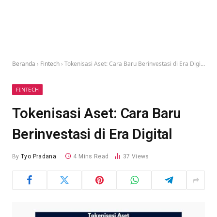
Beranda
›
Fintech
›
Tokenisasi Aset: Cara Baru Berinvestasi di Era Digital
FINTECH
Tokenisasi Aset: Cara Baru
Berinvestasi di Era Digital
By
Tyo Pradana
4 Mins Read
37
Views