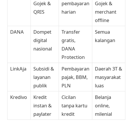
Gojek &
pembayaran
Gojek &
QRIS
harian
merchant
offline
DANA
Dompet
Transfer
Semua
digital
gratis,
kalangan
nasional
DANA
Protection
LinkAja
Subsidi &
Pembayaran
Daerah 3T &
layanan
pajak, BBM,
masyarakat
publik
PLN
luas
Kredivo
Kredit
Cicilan
Belanja
instan &
tanpa kartu
online,
paylater
kredit
milenial