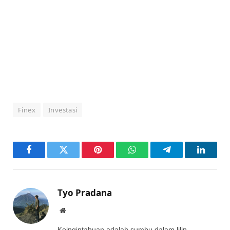
Finex
Investasi
Facebook
Twitter
Pinterest
WhatsApp
Telegram
LinkedI
Tyo Pradana
Website
Keingintahuan adalah sumbu dalam lilin