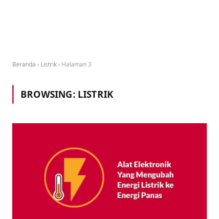
Beranda
›
Listrik
›
Halaman 3
BROWSING:
LISTRIK