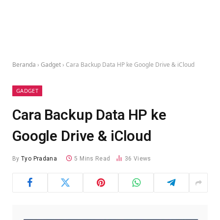
Beranda
›
Gadget
›
Cara Backup Data HP ke Google Drive & iCloud
GADGET
Cara Backup Data HP ke
Google Drive & iCloud
By
Tyo Pradana
5 Mins Read
36
Views