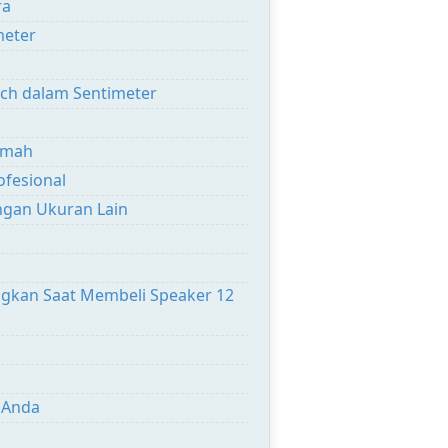
ra
meter
nch dalam Sentimeter
umah
ofesional
ngan Ukuran Lain
angkan Saat Membeli Speaker 12
 Anda