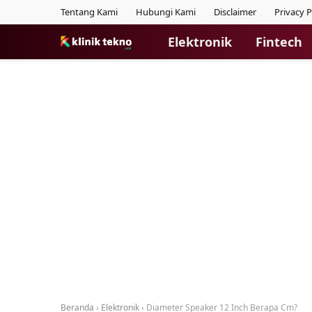
Tentang Kami
Hubungi Kami
Disclaimer
Privacy P
Elektronik
Fintech
Beranda
›
Elektronik
›
Diameter Speaker 12 Inch Berapa Cm?