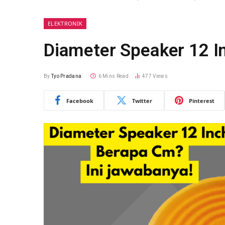
ELEKTRONIK
Diameter Speaker 12 I
By
Tyo Pradana
6 Mins Read
477
Views
Facebook
Twitter
Pinterest