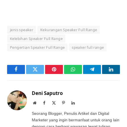
jenis speaker
Kekurangan Speaker Full Range
Kelebihan Speaker Full Range
Pengertian Speaker Full Range
speaker full range
Facebook
Twitter
Pinterest
WhatsApp
Telegram
LinkedI
Deni Saputro
Website
Facebook
X
Pinterest
LinkedIn
(Twitter)
Seorang Blogger, Penulis Artikel dan Digital
Marketer yang ingin bermanfaat untuk orang lain
dengan cara berbagi wawasan lewat tulisan.