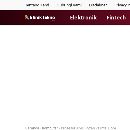
Tentang Kami
Hubungi Kami
Disclaimer
Privacy P
Elektronik
Fintech
Beranda
›
Komputer
›
Prosesor AMD Ryzen vs Intel Core