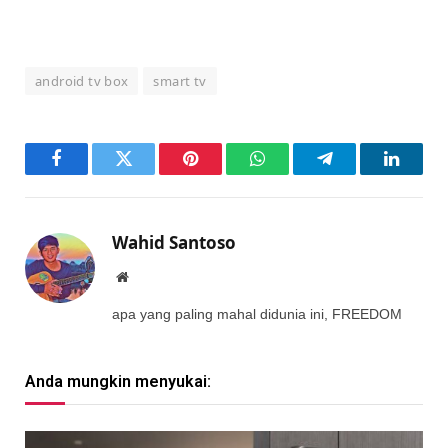
android tv box
smart tv
Facebook
Twitter
Pinterest
WhatsApp
Telegram
LinkedI
Wahid Santoso
Website
apa yang paling mahal didunia ini, FREEDOM
Anda mungkin menyukai: