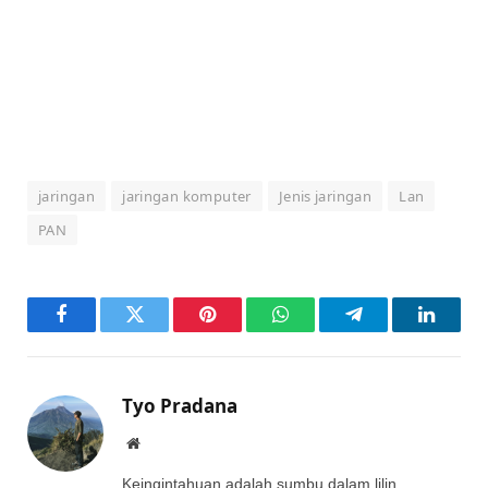
jaringan
jaringan komputer
Jenis jaringan
Lan
PAN
Facebook
Twitter
Pinterest
WhatsApp
Telegram
LinkedI
Tyo Pradana
Website
Keingintahuan adalah sumbu dalam lilin