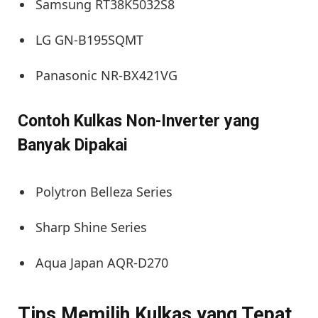
Samsung RT38K5032S8
LG GN-B195SQMT
Panasonic NR-BX421VG
Contoh Kulkas Non-Inverter yang
Banyak Dipakai
Polytron Belleza Series
Sharp Shine Series
Aqua Japan AQR-D270
Tips Memilih Kulkas yang Tepat