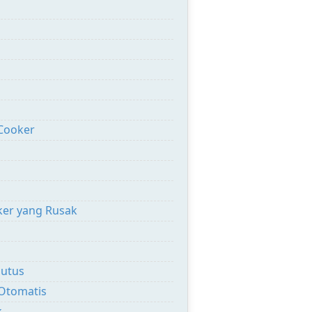
Cooker
er yang Rusak
Putus
 Otomatis
k