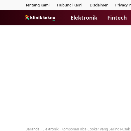
Tentang Kami
Hubungi Kami
Disclaimer
Privacy P
Elektronik
Fintech
Beranda
›
Elektronik
›
Komponen Rice Cooker yang Sering Rusak