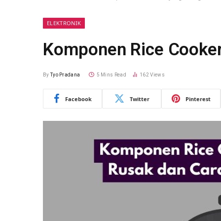
ELEKTRONIK
Komponen Rice Cooker
By
Tyo Pradana
5 Mins Read
162
Views
Facebook
Twitter
Pinterest