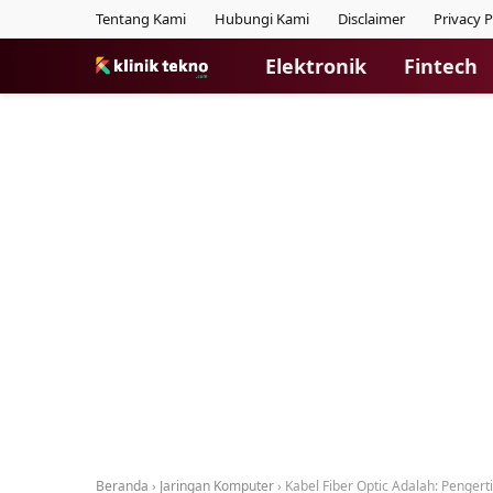
Tentang Kami
Hubungi Kami
Disclaimer
Privacy P
Elektronik
Fintech
Beranda
›
Jaringan Komputer
›
Kabel Fiber Optic Adalah: Pengerti