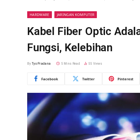
HARDWARE
JARINGAN KOMPUTER
Kabel Fiber Optic Adala
Fungsi, Kelebihan
By
Tyo Pradana
5 Mins Read
55
Views
Facebook
Twitter
Pinterest