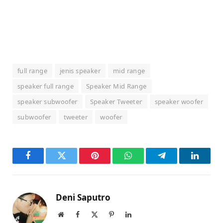
full range
jenis speaker
mid range
speaker full range
Speaker Mid Range
speaker subwoofer
Speaker Tweeter
speaker woofer
subwoofer
tweeter
woofer
Facebook
Twitter
Pinterest
WhatsApp
Telegram
LinkedI
Deni Saputro
Website
Facebook
X
Pinterest
LinkedIn