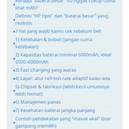
Kenapa “baterai besar” itu nggak cukup cuma
lihat mAh?
Definisi “HP tipis” dan “baterai besar” yang
realistis
7 hal yang wajib kamu cek sebelum beli
1) Ketebalan & bobot (jangan cuma
ketebalan)
2) Kapasitas baterai minimal 5000mAh, ideal
5500–6000mAh
3) Fast charging yang waras
4) Layar: atur refresh rate adaptif kalau ada
5) Chipset & fabrikasi (lebih kecil umumnya
lebih hemat)
6) Manajemen panas
7) Kesehatan baterai jangka panjang
Contoh pendekatan yang “masuk akal” (biar
gampang memilih)