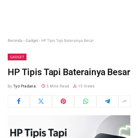
Beranda
›
Gadget
›
HP Tipis Tapi Baterainya Besar
GADGET
HP Tipis Tapi Baterainya Besar
By
Tyo Pradana
5 Mins Read
15
Views