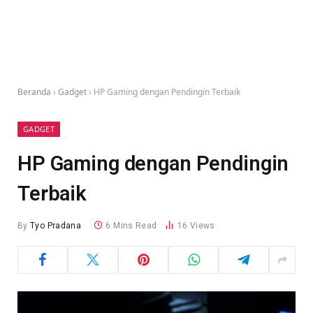
Beranda
›
Gadget
›
HP Gaming dengan Pendingin Terbaik
GADGET
HP Gaming dengan Pendingin
Terbaik
By
Tyo Pradana
6 Mins Read
16
Views