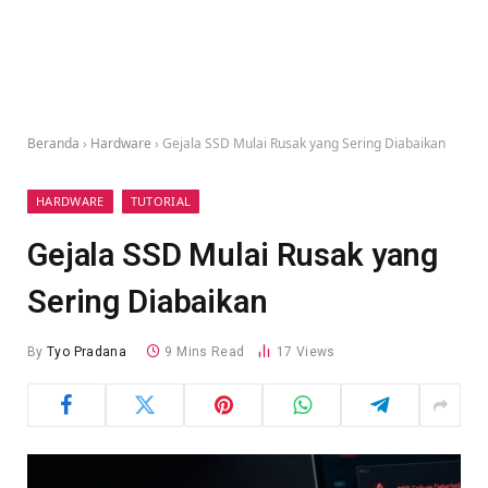
Beranda
›
Hardware
›
Gejala SSD Mulai Rusak yang Sering Diabaikan
HARDWARE
TUTORIAL
Gejala SSD Mulai Rusak yang
Sering Diabaikan
By
Tyo Pradana
9 Mins Read
17
Views