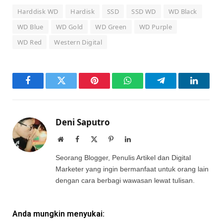
Harddisk WD
Hardisk
SSD
SSD WD
WD Black
WD Blue
WD Gold
WD Green
WD Purple
WD Red
Western Digital
Facebook
Twitter
Pinterest
WhatsApp
Telegram
LinkedI
Deni Saputro
Website
Facebook
X
Pinterest
LinkedIn
(Twitter)
Seorang Blogger, Penulis Artikel dan Digital
Marketer yang ingin bermanfaat untuk orang lain
dengan cara berbagi wawasan lewat tulisan.
Anda mungkin menyukai: