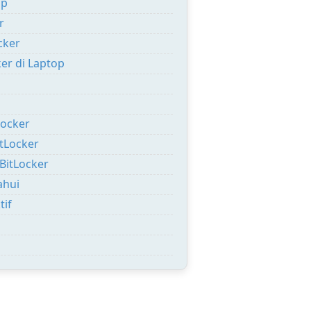
op
r
cker
er di Laptop
Locker
tLocker
itLocker
ahui
tif