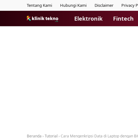
Tentang Kami
Hubungi Kami
Disclaimer
Privacy P
Elektronik
Fintech
Beranda
›
Tutorial
›
Cara Mengenkripsi Data di Laptop dengan Bi