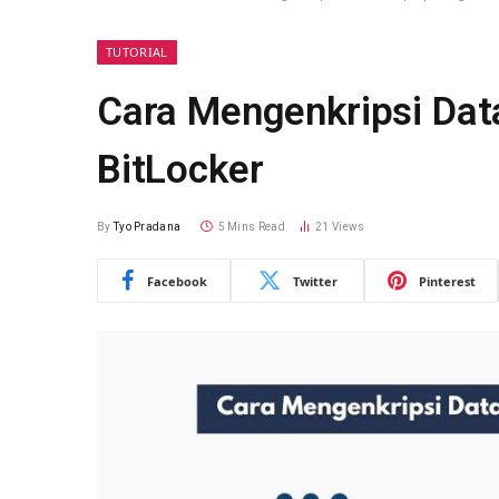
TUTORIAL
Cara Mengenkripsi Dat
BitLocker
By
Tyo Pradana
5 Mins Read
21
Views
Facebook
Twitter
Pinterest